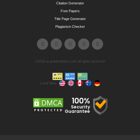
Citation Generator
Free Papers
Title Page Generator
Plagiarism Checker
©2026 ar.grademiners.com all rights reserved
Local Sites
100%
Security
Guarantee